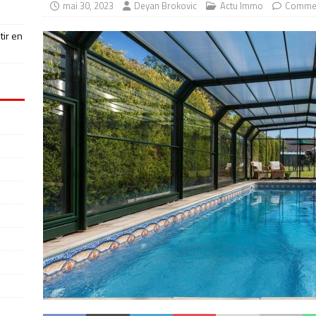
mai 30, 2023
Deyan Brokovic
Actu Immo
Commen
tir en