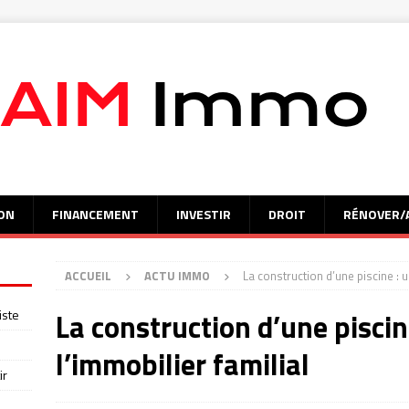
ON
FINANCEMENT
INVESTIR
DROIT
RÉNOVER/
ACCUEIL
ACTU IMMO
La construction d’une piscine : u
iste
La construction d’une piscin
l’immobilier familial
ir
s