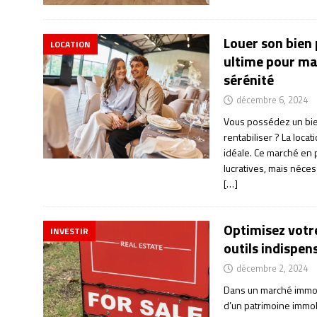
Louer son bien 
LOCATION
ultime pour ma
sérénité
décembre 6, 2024
Vous possédez un bien
rentabiliser ? La loca
idéale. Ce marché en 
lucratives, mais néce
[…]
Optimisez votre
INVESTIR
outils indispen
décembre 2, 2024
Dans un marché immobi
d’un patrimoine immob