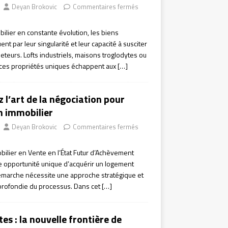
Deyan Brokovic
Commentaires fermés
lier en constante évolution, les biens
t par leur singularité et leur capacité à susciter
teurs. Lofts industriels, maisons troglodytes ou
 ces propriétés uniques échappent aux
[…]
z l’art de la négociation pour
n immobilier
Deyan Brokovic
Commentaires fermés
bilier en Vente en l’État Futur d’Achèvement
 opportunité unique d’acquérir un logement
démarche nécessite une approche stratégique et
rofondie du processus. Dans cet
[…]
s : la nouvelle frontière de