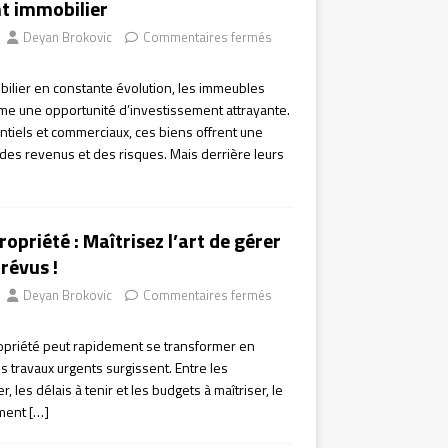
nt immobilier
Deyan Brokovic
Commentaires fermés
ilier en constante évolution, les immeubles
e une opportunité d’investissement attrayante.
ntiels et commerciaux, ces biens offrent une
 des revenus et des risques. Mais derrière leurs
opriété : Maîtrisez l’art de gérer
révus !
Deyan Brokovic
Commentaires fermés
opriété peut rapidement se transformer en
 travaux urgents surgissent. Entre les
 les délais à tenir et les budgets à maîtriser, le
mment
[…]