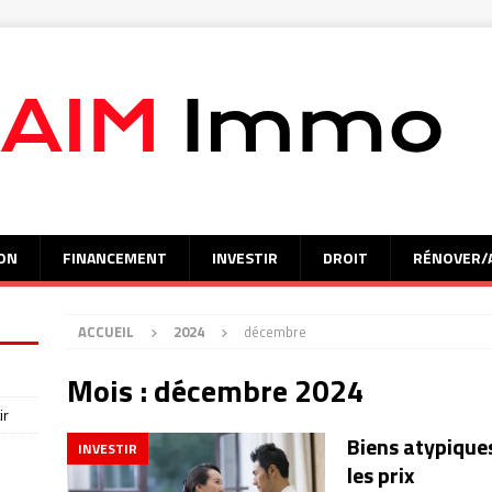
ON
FINANCEMENT
INVESTIR
DROIT
RÉNOVER/
ACCUEIL
2024
décembre
Mois :
décembre 2024
ir
Biens atypiques
INVESTIR
s
les prix