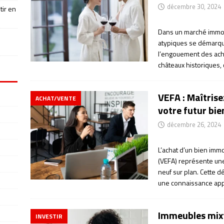
décembre 30, 2024
tir en
Dans un marché immobi
atypiques se démarquen
l’engouement des ache
châteaux historiques,
VEFA : Maîtrise
ACHAT/VENTE
votre futur bie
décembre 26, 2024
L’achat d’un bien immo
(VEFA) représente une
neuf sur plan. Cette 
une connaissance app
Immeubles mixte
INVESTIR