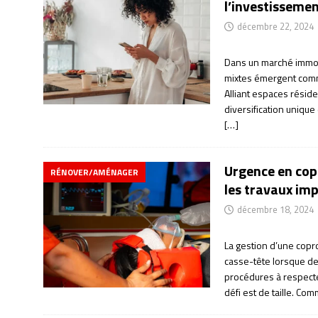
l’investisseme
décembre 22, 2024
Dans un marché immob
mixtes émergent comm
Alliant espaces réside
diversification unique
[…]
Urgence en copr
RÉNOVER/AMÉNAGER
les travaux imp
décembre 18, 2024
La gestion d’une copr
casse-tête lorsque des
procédures à respecter,
défi est de taille. Co