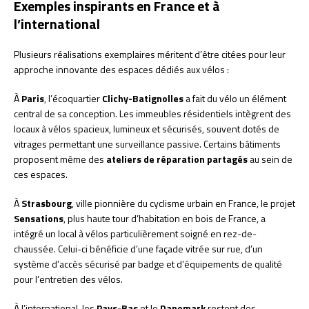
Exemples inspirants en France et à
l’international
Plusieurs réalisations exemplaires méritent d’être citées pour leur
approche innovante des espaces dédiés aux vélos :
À
Paris
, l’écoquartier
Clichy-Batignolles
a fait du vélo un élément
central de sa conception. Les immeubles résidentiels intègrent des
locaux à vélos spacieux, lumineux et sécurisés, souvent dotés de
vitrages permettant une surveillance passive. Certains bâtiments
proposent même des
ateliers de réparation partagés
au sein de
ces espaces.
À
Strasbourg
, ville pionnière du cyclisme urbain en France, le projet
Sensations
, plus haute tour d’habitation en bois de France, a
intégré un local à vélos particulièrement soigné en rez-de-
chaussée. Celui-ci bénéficie d’une façade vitrée sur rue, d’un
système d’accès sécurisé par badge et d’équipements de qualité
pour l’entretien des vélos.
À l’international, les
Pays-Bas
et le
Danemark
restent des