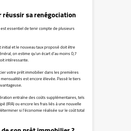
 réussir sa renégociation
l est essentiel de tenir compte de plusieurs
t initial et le nouveau taux proposé doit être
énéral, on estime qu’un écart d’au moins 0,7
oit intéressante.
ocier votre prêt immobilier dans les premières
mensualités est encore élevée. Passé le tiers
 avantageuse.
ération entraîne des coûts supplémentaires, tels
é (IRA) ou encore les frais liés à une nouvelle
déterminer si l’économie réalisée sur le coût total
de son prêt immobilier ?