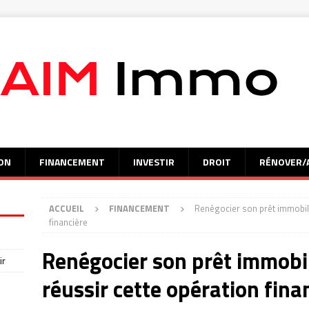
ON
FINANCEMENT
INVESTIR
DROIT
RÉNOVER/
ACCUEIL
FINANCEMENT
Renégocier son prêt immobilie
financière
Renégocier son prêt immobili
ir
réussir cette opération fina
s