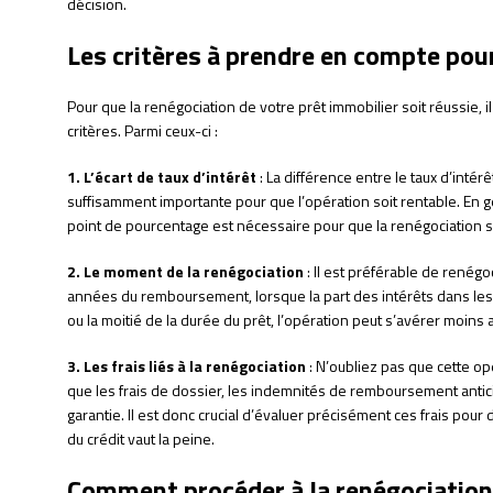
décision.
Les critères à prendre en compte pour
Pour que la renégociation de votre prêt immobilier soit réussie, i
critères. Parmi ceux-ci :
1. L’écart de taux d’intérêt
: La différence entre le taux d’intérê
suffisamment importante pour que l’opération soit rentable. En g
point de pourcentage est nécessaire pour que la renégociation s
2. Le moment de la renégociation
: Il est préférable de renég
années du remboursement, lorsque la part des intérêts dans les 
ou la moitié de la durée du prêt, l’opération peut s’avérer moins
3. Les frais liés à la renégociation
: N’oubliez pas que cette op
que les frais de dossier, les indemnités de remboursement anticip
garantie. Il est donc crucial d’évaluer précisément ces frais pour 
du crédit vaut la peine.
Comment procéder à la renégociation 