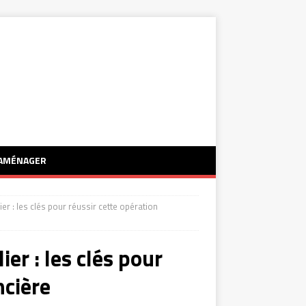
AMÉNAGER
r : les clés pour réussir cette opération
er : les clés pour
ncière