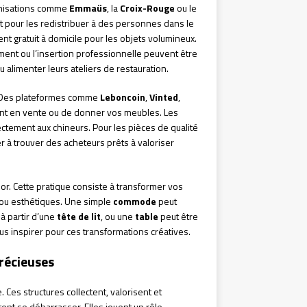
ganisations comme
Emmaüs
, la
Croix-Rouge
ou le
t pour les redistribuer à des personnes dans le
t gratuit à domicile pour les objets volumineux.
ment ou l’insertion professionnelle peuvent être
alimenter leurs ateliers de restauration.
e. Des plateformes comme
Leboncoin
,
Vinted
,
nt en vente ou de donner vos meubles. Les
ectement aux chineurs. Pour les pièces de qualité
 à trouver des acheteurs prêts à valoriser
r. Cette pratique consiste à transformer vos
 ou esthétiques. Une simple
commode
peut
à partir d’une
tête de lit
, ou une
table
peut être
us inspirer pour ces transformations créatives.
précieuses
Ces structures collectent, valorisent et
tent se débarrasser. Elles jouent un rôle