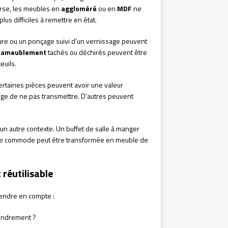
erse, les meubles en
aggloméré
ou en
MDF
ne
s difficiles à remettre en état.
ure ou un ponçage suivi d’un vernissage peuvent
d’ameublement
tachés ou déchirés peuvent être
euils.
rtaines pièces peuvent avoir une valeur
mage de ne pas transmettre. D’autres peuvent
n autre contexte. Un buffet de salle à manger
lle commode peut être transformée en meuble de
 réutilisable
prendre en compte :
ffondrement ?