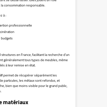
 à la consommation responsable.
z à :
sertion professionnelle
cinération
s budgets
tructures en France, facilitant la recherche d’un
tent généralement tous types de meubles, même
iés à leur remise en état.
if
permet de récupérer séparément les
e particules, les métaux sont refondus, et
he, bien que moins visible pour le grand public,
.
de matériaux