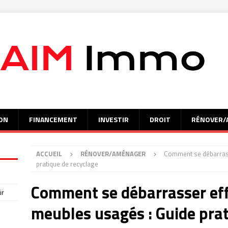
ON
FINANCEMENT
INVESTIR
DROIT
RÉNOVER/
ACCUEIL
RÉNOVER/AMÉNAGER
Comment se débarrass
pratique de recyclage
Comment se débarrasser ef
ir
meubles usagés : Guide prat
s