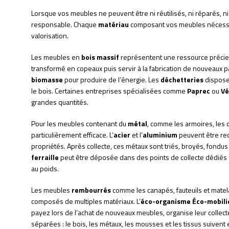
Lorsque vos meubles ne peuvent être ni réutilisés, ni réparés, ni 
responsable. Chaque
matériau
composant vos meubles nécessit
valorisation.
Les meubles en
bois massif
représentent une ressource précieu
transformé en copeaux puis servir à la fabrication de nouveaux 
biomasse
pour produire de l’énergie. Les
déchetteries
dispose
le bois. Certaines entreprises spécialisées comme
Paprec
ou
Vé
grandes quantités.
Pour les meubles contenant du
métal
, comme les armoires, les c
particulièrement efficace. L’
acier
et l’
aluminium
peuvent être rec
propriétés. Après collecte, ces métaux sont triés, broyés, fondu
ferraille
peut être déposée dans des points de collecte dédiés 
au poids.
Les meubles
rembourrés
comme les canapés, fauteuils et matelas
composés de multiples matériaux. L’
éco-organisme Éco-mobili
payez lors de l’achat de nouveaux meubles, organise leur collecte
séparées : le bois, les métaux, les mousses et les tissus suivent e