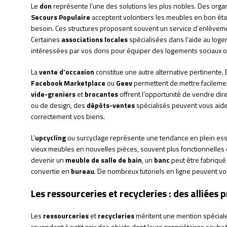
Le
don
représente l’une des solutions les plus nobles. Des or
Secours Populaire
acceptent volontiers les meubles en bon éta
besoin. Ces structures proposent souvent un service d’enlèvemen
Certaines
associations locales
spécialisées dans l’aide au loge
intéressées par vos dons pour équiper des logements sociaux ou 
La
vente d’occasion
constitue une autre alternative pertinent
Facebook Marketplace
ou
Geev
permettent de mettre facileme
vide-greniers
et
brocantes
offrent l’opportunité de vendre dir
ou de design, des
dépôts-ventes
spécialisés peuvent vous aider
correctement vos biens.
L’
upcycling
ou surcyclage représente une tendance en plein esso
vieux meubles en nouvelles pièces, souvent plus fonctionnelles
devenir un
meuble de salle de bain
, un
banc
peut être fabriqué 
convertie en
bureau
. De nombreux tutoriels en ligne peuvent vo
Les ressourceries et recycleries : des alliées 
Les
ressourceries
et
recycleries
méritent une mention spéciale. 
revendent à petit prix des objets dont leurs propriétaires souhai