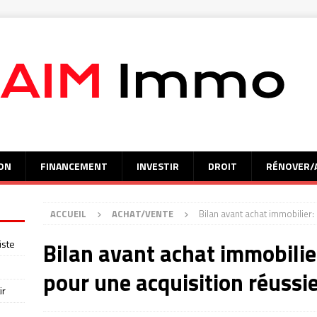
ON
FINANCEMENT
INVESTIR
DROIT
RÉNOVER/
ACCUEIL
ACHAT/VENTE
Bilan avant achat immobilier:
iste
Bilan avant achat immobilier
pour une acquisition réussi
ir
s