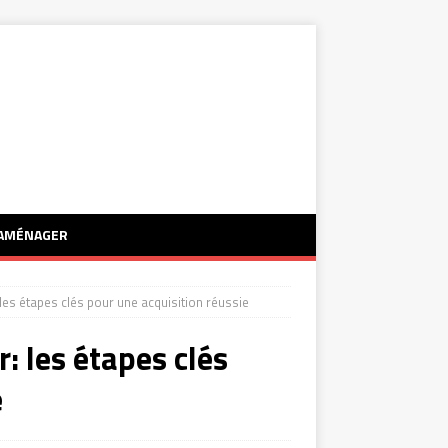
AMÉNAGER
 les étapes clés pour une acquisition réussie
: les étapes clés
e