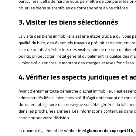
particuliers. Cette démarche vous permettra de comparer les pri
cibler les biens susceptibles de correspondre à vos critères.
3. Visiter les biens sélectionnés
La visite des biens immobiliers est une étape cruciale qui vous 
qualité du bien, des éventuels travaux à prévoir et de son env
liste de points à vérifier lors des visites, afin de ne rien oublier
points, on peut citer : l’état général du bâtiment, la qualité des m
luminosité ou encore le montant des charges et taxes foncières.
4. Vérifier les aspects juridiques et a
Avant d’entamer toute démarche d’achat immobilier, il est essentie
administratifs liés au bien convoité. Il s’agit notamment de consul
document obligatoire qui renseigne sur l’état général du bâtiment,
dans les prochaines années. Les informations contenues dans ce 
conditionner votre décision.
Il convient également de vérifier le
règlement de copropriété
,